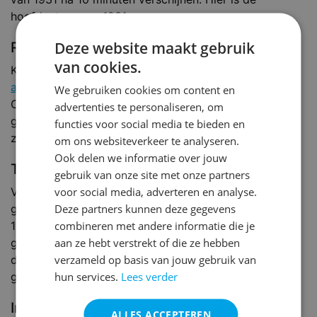
hoofdentree van 1931.
Deze website maakt gebruik
Reis samen naar de VNG Kennisdag
van cookies.
Komt u met de auto?
Deel of boek dan een vrije
autostoel!
Samen reizen betekent namelijk minder
We gebruiken cookies om content en
CO2-uitstoot. Bovendien is het goedkoper én
advertenties te personaliseren, om
gezelliger. Hoe precies? Dat bepaal je als bestuurder
functies voor social media te bieden en
zelf via Slinger.
Lees er meer over
.
om ons websiteverkeer te analyseren.
Ook delen we informatie over jouw
Toegankelijkheid
gebruik van onze site met onze partners
voor social media, adverteren en analyse.
Voor de hoofdingang van 1931 bevinden zich de
Deze partners kunnen deze gegevens
gehandicaptenparkeerplaatsen. Vrijwel alle ruimtes in
combineren met andere informatie die je
1931 zijn gelijkvloers en bevinden zich op de begane
aan ze hebt verstrekt of die ze hebben
grond. Overige ruimtes zijn bereikbaar via een lift. Op
verzameld op basis van jouw gebruik van
de begane grond bij de hoofdentree is een
hun services.
Lees verder
gehandicaptentoilet aanwezig.
Inschrijven
ALLES ACCEPTEREN